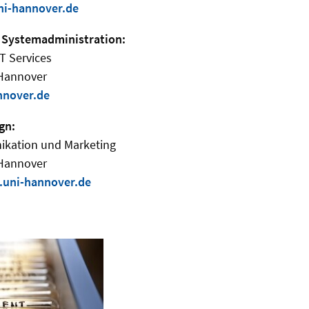
ni-hannover.de
 Systemadministration:
IT Services
 Hannover
nnover.de
gn:
ikation und Marketing
 Hannover
uni-hannover.de