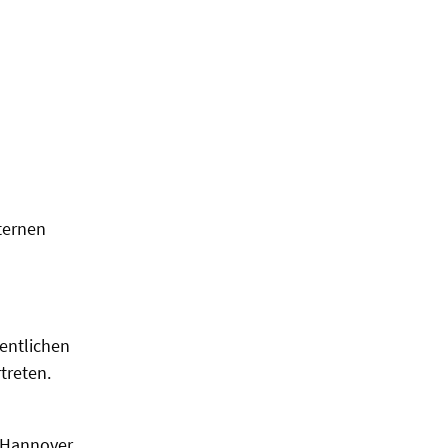
ternen
fentlichen
treten.
7 Hannover