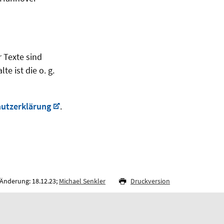
r Texte sind
e ist die o. g.
utzerklärung
.
 Änderung: 18.12.23;
Michael Senkler
Druckversion