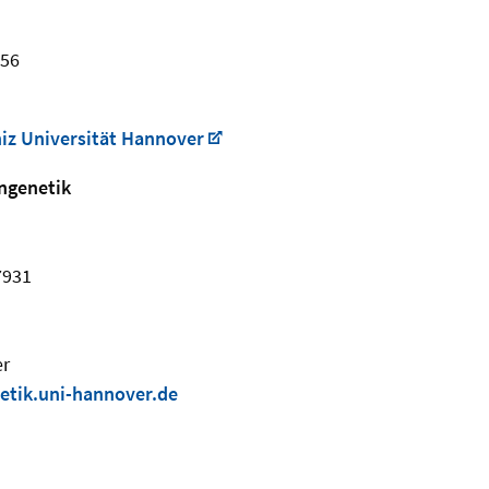
456
niz Universität Hannover
engenetik
7931
er
etik.uni-hannover.de