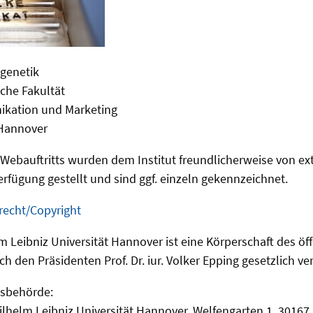
ngenetik
che Fakultät
ikation und Marketing
 Hannover
s Webauftritts wurden dem Institut freundlicherweise von ex
erfügung gestellt und sind ggf. einzeln gekennzeichnet.
recht/Copyright
lm Leibniz Universität Hannover ist eine Körperschaft des öf
ch den Präsidenten Prof. Dr. iur. Volker Epping gesetzlich ver
tsbehörde:
Wilhelm Leibniz Universität Hannover, Welfengarten 1, 3016